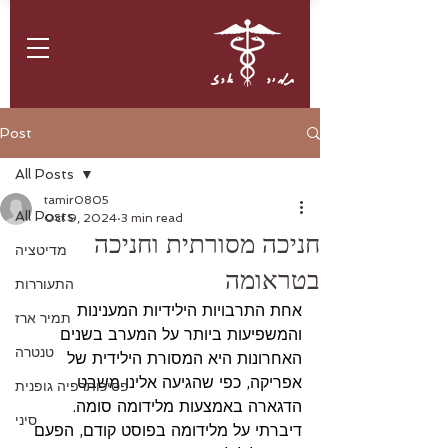
תמיר ארז
Post
All Posts
tamir0805
All Posts
Oct 9, 2024
3 min read
חניכה מסורתית וחניכה
מדיטציה
בטראומה
התעוררות
אחת התרבויות הילידיות המענינות 
תמיר ארז
והמשפיעות ביותר על המערב בשנים 
טנטרה
האחרונות היא המסורת הילידית של 
אפריקה, כפי שהגיעה אלינו משבט 
פסיכותרפיה גופנית
הדגארה באמצעות מלידומה סומה. 
סיני
דיברתי על מלידומה בפוסט קודם, הפעם 