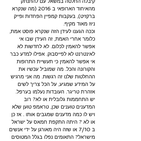
קיבלה החלטה במשאל עם להתנתק 
מהאיחוד הארופאי ב 2016 (מה שנקרא 
ברקזיט), בעקבות קמפיין הפחדות ופייק 
ניוז מאוד מקיף.
וככה הגענו לעידן הזה שנקרא פוסט אמת, 
כלומר אחרי האמת, זה העידן שבו אי 
אפשר להאמין לכלום. לא לחדשות לא 
לאינטרנט לא לפייסבוק. אפילו למדע כבר 
אי אפשר להאמין כי תעשיית התרופות 
והקורונה והכל. מה שמוביל עכשיו את 
ההחלטות שלנו זה רגשות. מה אני מרגיש 
על המידע שמגיע, על הכל צריך לשים 
אזהרת טריגר. העובדות נעלמו בערפל.
יש התחממות גלובלית או לא? רוב 
המדענים טוענים שכן, טראמפ טוען שלא 
ויש לו כמה מדענים שמגבים אותו . אז כן 
או לא ? היתה התקפת חמאס על ישראל 
ב 7/10 או שזה היה מאורגן על ידי אנשים 
מישראל? התאומים נפלו בגלל המטוסים 