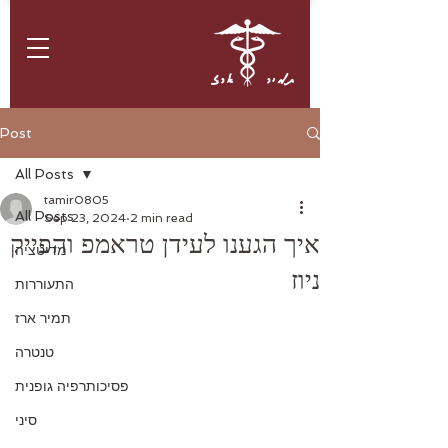
תמיר ארז
Post
All Posts
tamir0805
All Posts
Sep 23, 2024
2 min read
איך הגענו לעידן טראמפ והפייק
מדיטציה
ניוז
התעוררות
תמיר ארז
טנטרה
פסיכותרפיה גופנית
סיני