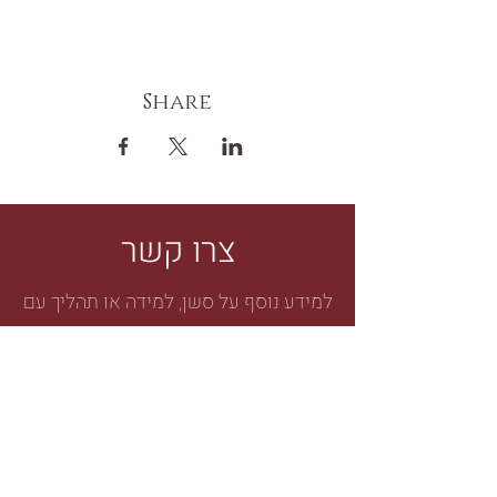
Share
צרו קשר
למידע נוסף על סשן, למידה או תהליך עם
תמיר
תמיר ארז
כל הזכויות שמורות
תמיר ארז
2023
לקבוצת העדכונים השקטה