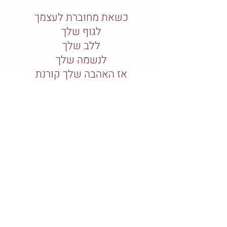
כשאת מחוברת לעצמך
לגוף שלך
ללב שלך
לנשמה שלך
אז האהבה שלך קורנת
צרו קשר
למידע נוסף על סשן, למידה או תהליך עם
תמיר
תמיר ארז
כל הזכויות שמורות
תמיר ארז
2023
לקבוצת העדכונים השקטה